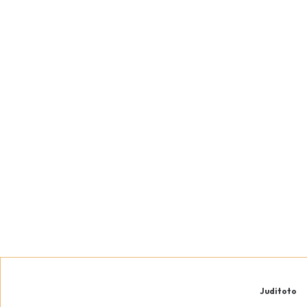
Juditoto