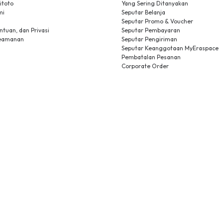
itoto
Yang Sering Ditanyakan
mi
Seputar Belanja
Seputar Promo & Voucher
ntuan, dan Privasi
Seputar Pembayaran
Keamanan
Seputar Pengiriman
Seputar Keanggotaan MyEraspace
Pembatalan Pesanan
Corporate Order